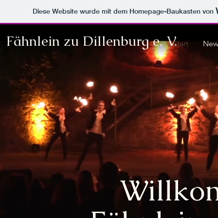
Diese Website wurde mit dem Homepage-Baukasten von
Fähnlein zu Dillenburg e. V.
Start
New
Willko