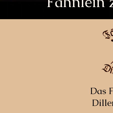
Fähnlein 
Das F
Dille