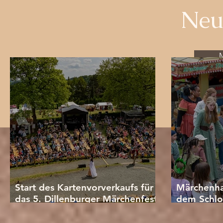
Neu
M
Start des Kartenvorverkaufs für
Märchenha
das 5. Dillenburger Märchenfest
dem Schlo
auf dem Schlossberg
Schulen u
Mitmachen