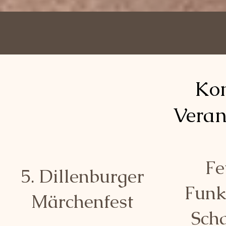
Ko
Veran
Fe
5. Dillenburger
Funk
Märchenfest
Sch